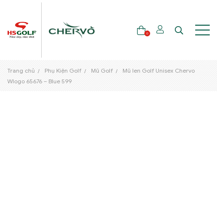
0
Trang chủ
Phụ Kiện Golf
Mũ Golf
Mũ len Golf Unisex Chervo
THƯƠNG HIỆU
Wlogo 65676 – Blue 599
GẬY GOLF
THỜI TRANG GOLF
GIÀY GOLF
TÚI GOLF
PHỤ KIỆN GOLF
ĐẠI SỨ THƯƠNG HIỆU