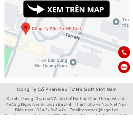
Công Ty Cổ Phần Đầu Tư HS Golf Việt Nam
Địa chỉ: Phòng 104, nhà V2, tập thể Đại học Giao Thông Vận Tải,
Phường Ngọc Khánh, Quận Ba Đình, Thành phố Hà Nội, Việt Nam
Điện thoại: 024.37.858.426 - Email: contact@hsgolf.vn
Mã số doanh nghiệp: 0104559392 do Sở Kế hoạch & Đầu Tư TP Hà
Nội cấp lần đầu ngày 31/03/2010
Bản quyền thuộc về Công Ty Cổ Phần Đầu Tư HS GOLF Việt Nam.
Thiết kế website bởi Creative Việt Nam