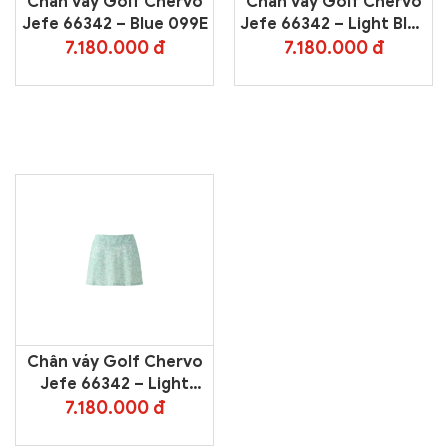
Chân váy Golf Chervo
Chân váy Golf Chervo
Jefe 66342 – Blue 099E
Jefe 66342 – Light Blue
100E
7.180.000 đ
7.180.000 đ
Chân váy Golf Chervo
Jefe 66342 – Light
Green 04F
7.180.000 đ