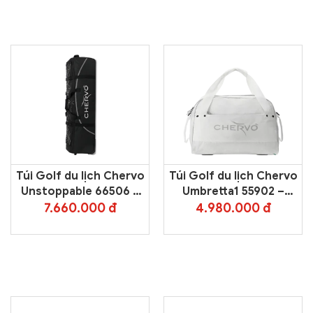
Túi Golf du lịch Chervo
Túi Golf du lịch Chervo
Unstoppable 66506 –
Umbretta1 55902 –
Black 999
White 100
7.660.000 đ
4.980.000 đ