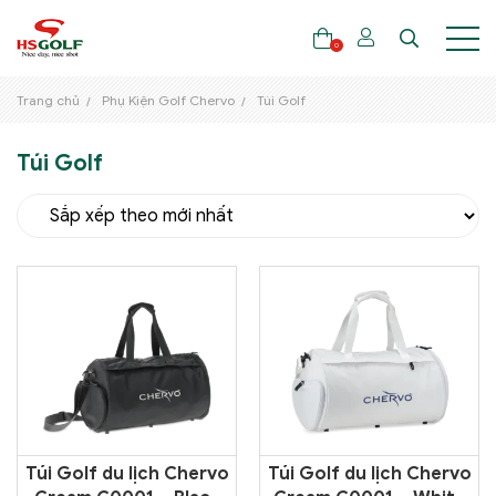
0
Trang chủ
Phụ Kiện Golf Chervo
Túi Golf
Túi Golf
THƯƠNG HIỆU
GẬY GOLF
THỜI TRANG GOLF
GIÀY GOLF
TÚI GOLF
PHỤ KIỆN GOLF
ĐẠI SỨ THƯƠNG HIỆU
Túi Golf du lịch Chervo
Túi Golf du lịch Chervo