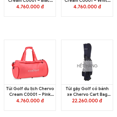
Cream C0001 – Black
Cream C0001 – White
999
100
4.760.000 đ
4.760.000 đ
HẾT HÀNG
Túi Golf du lịch Chervo
Túi gậy Golf có bánh
Cream C0001 – Pink
xe Chervo Cart Bag
7006
YD1NAU01 – Blue 599
4.760.000 đ
22.260.000 đ