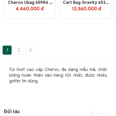
Chervo Ubag 65984 –
Cart Bag Gravity 65333
White 100
– Blue 599
4.460.000 đ
13.560.000 đ
1
2
3
Túi Golf cao cấp Chervo, đa dạng mẫu mã, chất
lượng hoàn thiện vào hàng tốt nhất, được nhiều
golfer tin dùng.
Đối tác