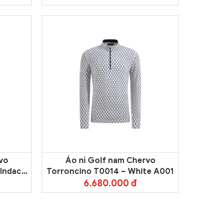
vo
Áo nỉ Golf nam Chervo
 Indaco
Torroncino T0014 – White A001
6.680.000 đ