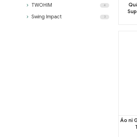
Quầ
TWOHIM
4
Sup
Swing Impact
3
Áo nỉ 