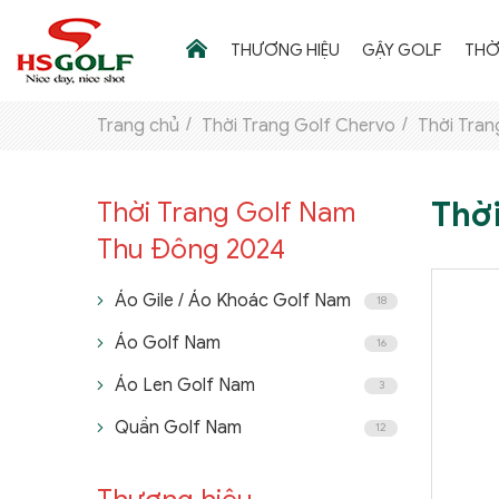
THƯƠNG HIỆU
GẬY GOLF
THỜ
Trang chủ
Thời Trang Golf Chervo
Thời Tran
THƯƠNG HIỆU
Thờ
Thời Trang Golf Nam
Thu Đông 2024
GẬY GOLF
THỜI TRANG GOLF
Áo Gile / Áo Khoác Golf Nam
18
GIÀY GOLF
Áo Golf Nam
16
Áo Len Golf Nam
TÚI GOLF
3
Quần Golf Nam
12
PHỤ KIỆN GOLF
ĐẠI SỨ THƯƠNG HIỆU