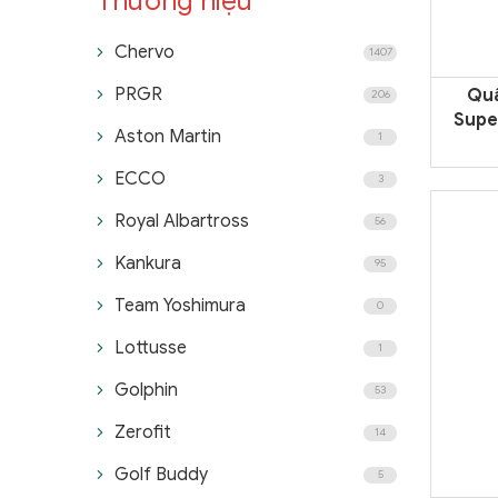
Thương hiệu
Chervo
1407
PRGR
Quầ
206
Supe
Aston Martin
1
ECCO
3
Royal Albartross
56
Kankura
95
Team Yoshimura
0
Lottusse
1
Golphin
53
Zerofit
14
Golf Buddy
5