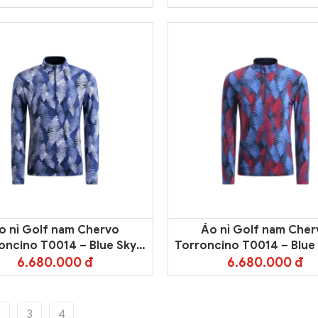
o nỉ Golf nam Chervo
Áo nỉ Golf nam Cher
oncino T0014 – Blue Sky
Torroncino T0014 – Blue
Blue 008E
Red 009E
6.680.000 đ
6.680.000 đ
2
3
4