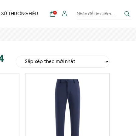
I SỨ THƯƠNG HIỆU
0
4