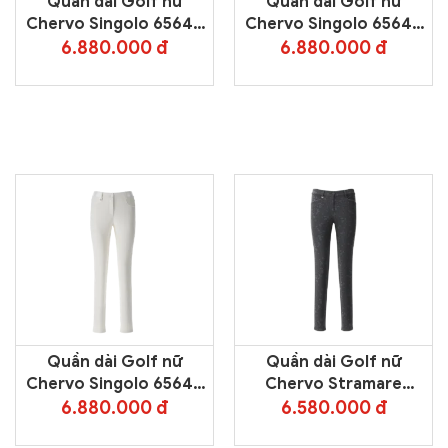
Quần dài Golf nữ
Quần dài Golf nữ
Chervo Singolo 65649
Chervo Singolo 65649
– Blue 599
– Pink 795
6.880.000 đ
6.880.000 đ
Quần dài Golf nữ
Quần dài Golf nữ
Chervo Singolo 65649
Chervo Stramare
– White 177
65530 – Black 999
6.880.000 đ
6.580.000 đ