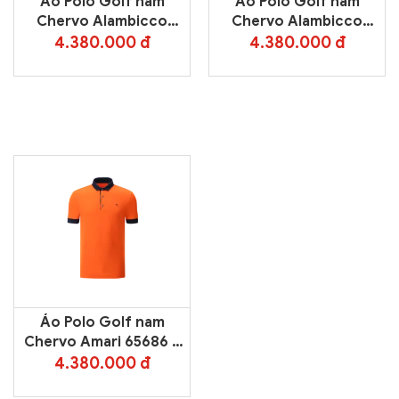
Áo Polo Golf nam
Áo Polo Golf nam
Chervo Alambicco
Chervo Alambicco
65688 – White 100
65688 – Orange 390
4.380.000 đ
4.380.000 đ
Áo Polo Golf nam
Chervo Amari 65686 –
Orange 390
4.380.000 đ