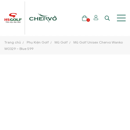
0
Trang chủ
Phụ Kiện Golf
Mũ Golf
Mũ Golf Unisex Chervo Wanko
THƯƠNG HIỆU
W0329 – Blue 599
GẬY GOLF
THỜI TRANG GOLF
GIÀY GOLF
TÚI GOLF
PHỤ KIỆN GOLF
ĐẠI SỨ THƯƠNG HIỆU