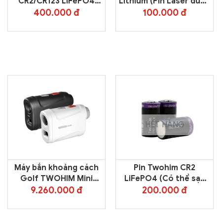
CR2/CR123 LiFePO4
Lithium (Pin Laser dùng
Smart Battery Charger
1 lần)
400.000 đ
100.000 đ
HẾT HÀNG
Máy bắn khoảng cách
Pin Twohim CR2
Golf TWOHIM Mini
LiFePO4 (Có thể sạc
Oled TB-07
lại)
9.260.000 đ
200.000 đ