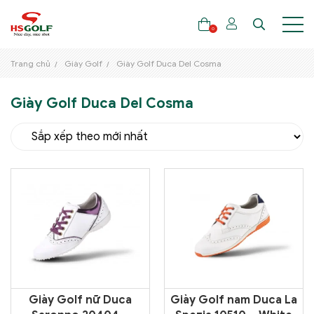
0
Trang chủ
Giày Golf
Giày Golf Duca Del Cosma
Giày Golf Duca Del Cosma
THƯƠNG HIỆU
GẬY GOLF
THỜI TRANG GOLF
GIÀY GOLF
TÚI GOLF
PHỤ KIỆN GOLF
ĐẠI SỨ THƯƠNG HIỆU
Giày Golf nữ Duca
Giày Golf nam Duca La