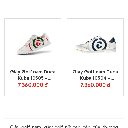
Giày Golf nam Duca
Giày Golf nam Duca
Kuba 10505 –
Kuba 10504 –
White/Green/Red
White/Navy
7.360.000 đ
7.360.000 đ
Giày golf nam, giày golf nữ cao cấp của thương