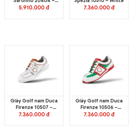
Saronno 20404 –
Spezia 10510 – White
White/Purple
5.910.000 đ
7.360.000 đ
Giày Golf nam Duca
Giày Golf nam Duca
Firenze 10507 –
Firenze 10506 –
White/Silver/Cognac
White/Green/Red
7.360.000 đ
7.360.000 đ