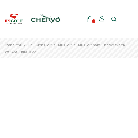
0
Trang chủ
Phụ Kiện Golf
Mũ Golf
Mũ Golf nam Chervo Wrich
THƯƠNG HIỆU
W0023 – Blue 599
GẬY GOLF
THỜI TRANG GOLF
GIÀY GOLF
TÚI GOLF
PHỤ KIỆN GOLF
ĐẠI SỨ THƯƠNG HIỆU