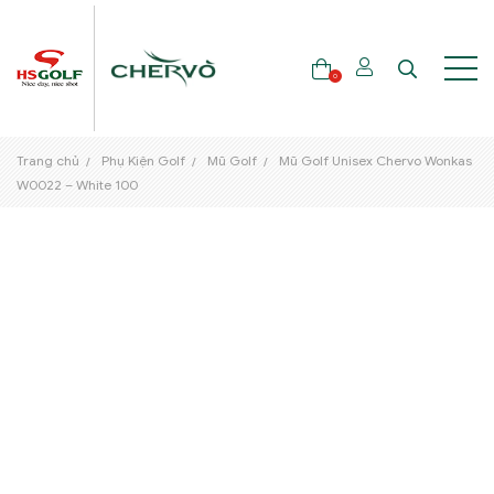
0
Trang chủ
Phụ Kiện Golf
Mũ Golf
Mũ Golf Unisex Chervo Wonkas
THƯƠNG HIỆU
W0022 – White 100
GẬY GOLF
THỜI TRANG GOLF
GIÀY GOLF
TÚI GOLF
PHỤ KIỆN GOLF
ĐẠI SỨ THƯƠNG HIỆU