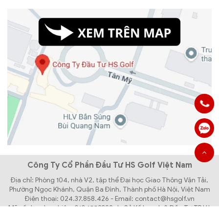
Công Ty Cổ Phần Đầu Tư HS Golf Việt Nam
Địa chỉ: Phòng 104, nhà V2, tập thể Đại học Giao Thông Vận Tải,
Phường Ngọc Khánh, Quận Ba Đình, Thành phố Hà Nội, Việt Nam
Điện thoại: 024.37.858.426 - Email: contact@hsgolf.vn
Mã số doanh nghiệp: 0104559392 do Sở Kế hoạch & Đầu Tư TP Hà
Nội cấp lần đầu ngày 31/03/2010