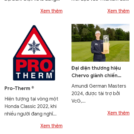
cách sẽ mang lại những
chống lại tia UV, giúp bảo
Xem thêm
Xem thêm
đặc...
vệ làn da tốt...
Đại diện thương hiệu
Chervo giành chiến
thắng tại Amundi
Amundi German Masters
Pro-Therm ®
German Masters 2024
2024, được tài trợ bởi
Hiện tượng tại vòng một
VcG,...
Honda Classic 2022, khi
Xem thêm
nhiều người đang nghĩ
rằng Brooks Koepka,
Xem thêm
Daniel Berger hay Louis