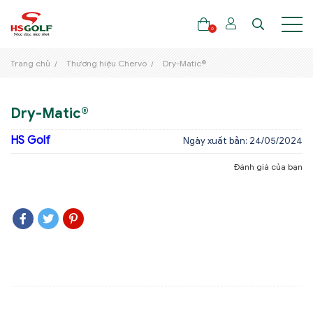
0
Trang chủ
Thương hiệu Chervo
Dry-Matic®
THƯƠNG HIỆU
Dry-Matic®
GẬY GOLF
HS Golf
Ngày xuất bản: 24/05/2024
THỜI TRANG GOLF
Đánh giá của bạn
GIÀY GOLF
TÚI GOLF
PHỤ KIỆN GOLF
ĐẠI SỨ THƯƠNG HIỆU