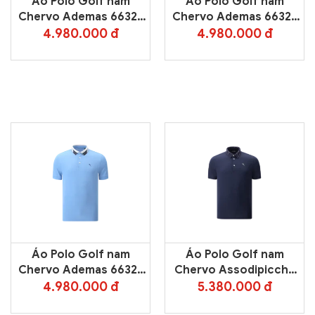
Áo Polo Golf nam
Áo Polo Golf nam
Chervo Ademas 66325
Chervo Ademas 66325
– White 100
– Blue 599
4.980.000 đ
4.980.000 đ
Áo Polo Golf nam
Áo Polo Golf nam
Chervo Ademas 66325
Chervo Assodipicche
– Light Blue 5001
66354 – Blue 95E
4.980.000 đ
5.380.000 đ