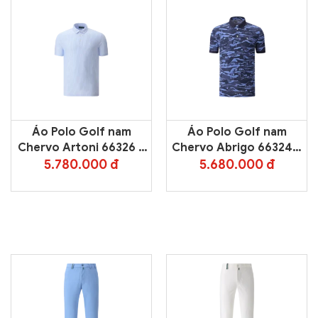
Áo Polo Golf nam
Áo Polo Golf nam
Chervo Artoni 66326 –
Chervo Abrigo 66324 –
Light Blue 102E
Blue 105E
5.780.000 đ
5.680.000 đ