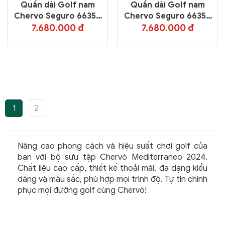
Quần dài Golf nam
Quần dài Golf nam
Chervo Seguro 66350
Chervo Seguro 66350
– Grey 160
– Blue 599
7.680.000 đ
7.680.000 đ
1
2
Nâng cao phong cách và hiệu suất chơi golf của
bạn với bộ sưu tập Chervò Mediterraneo 2024.
Chất liệu cao cấp, thiết kế thoải mái, đa dạng kiểu
dáng và màu sắc, phù hợp mọi trình độ. Tự tin chinh
phục mọi đường golf cùng Chervò!