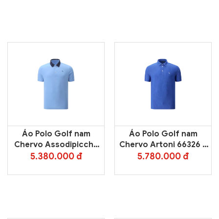
Áo Polo Golf nam
Áo Polo Golf nam
Chervo Assodipicche
Chervo Artoni 66326 –
66354 – Light Blue 101E
Blue 104E
5.380.000 đ
5.780.000 đ