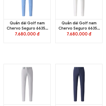
Quần dài Golf nam
Quần dài Golf nam
Chervo Seguro 66350
Chervo Seguro 66350
– Light Blue 5001
– White 100
7.680.000 đ
7.680.000 đ