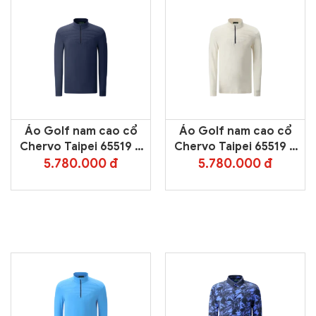
Áo Golf nam cao cổ
Áo Golf nam cao cổ
Chervo Taipei 65519 –
Chervo Taipei 65519 –
Blue 599
White 177
5.780.000 đ
5.780.000 đ