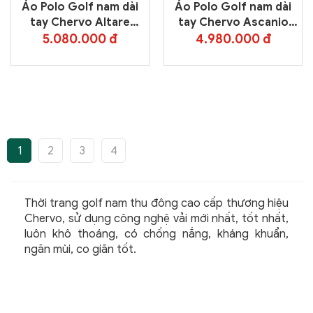
Áo Polo Golf nam dài
Áo Polo Golf nam dài
tay Chervo Altare
tay Chervo Ascanio
65516 – Red 834
65515 – White 177
5.080.000 đ
4.980.000 đ
1
2
3
4
Thời trang golf nam thu đông cao cấp thương hiệu
Chervo, sử dụng công nghệ vải mới nhất, tốt nhất,
luôn khô thoáng, có chống nắng, kháng khuẩn,
ngăn mùi, co giãn tốt.