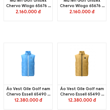
Mũ len Golf Unisex
Mũ len Golf Unisex
Chervo Wlogo 65676 –
Chervo Wlogo 65676 –
Blue 599
Black 999
2.160.000 đ
2.160.000 đ
Áo Vest Gile Golf nam
Áo Vest Gile Golf nam
Chervo Essell 65490 –
Chervo Essell 65490 –
Blue 579
Yellow 233
12.380.000 đ
12.380.000 đ