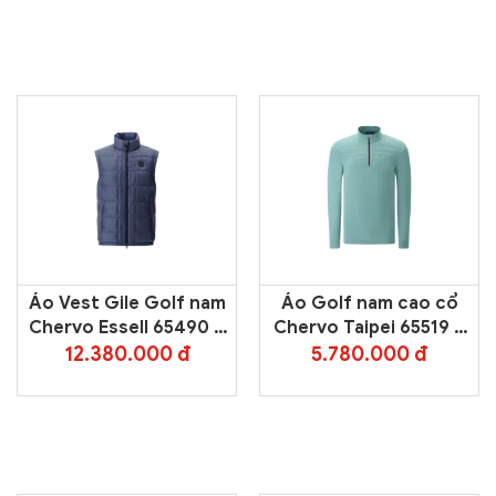
Áo Vest Gile Golf nam
Áo Golf nam cao cổ
Chervo Essell 65490 –
Chervo Taipei 65519 –
Blue 599
Green 677
12.380.000 đ
5.780.000 đ