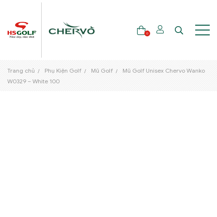
0
Trang chủ
Phụ Kiện Golf
Mũ Golf
Mũ Golf Unisex Chervo Wanko
THƯƠNG HIỆU
W0329 – White 100
GẬY GOLF
THỜI TRANG GOLF
GIÀY GOLF
TÚI GOLF
PHỤ KIỆN GOLF
ĐẠI SỨ THƯƠNG HIỆU