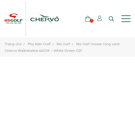
0
Trang chủ
Phụ Kiện Golf
Mũ Golf
Mũ Golf Unisex rộng vành
THƯƠNG HIỆU
Chervo Walkietalkie 66034 – White Green 02F
GẬY GOLF
THỜI TRANG GOLF
GIÀY GOLF
TÚI GOLF
PHỤ KIỆN GOLF
ĐẠI SỨ THƯƠNG HIỆU