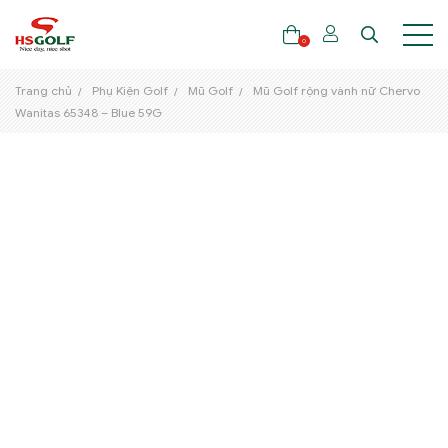
0
Trang chủ
Phụ Kiện Golf
Mũ Golf
Mũ Golf rộng vành nữ Chervo
Wanitas 65348 – Blue 59G
THƯƠNG HIỆU
GẬY GOLF
THỜI TRANG GOLF
GIÀY GOLF
TÚI GOLF
PHỤ KIỆN GOLF
ĐẠI SỨ THƯƠNG HIỆU