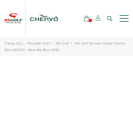
0
Trang chủ
Phụ Kiện Golf
Mũ Golf
Mũ Golf Bucket Unisex Chervo
THƯƠNG HIỆU
Wiro W0012 – Blue Sky Blue 008E
GẬY GOLF
THỜI TRANG GOLF
GIÀY GOLF
TÚI GOLF
PHỤ KIỆN GOLF
ĐẠI SỨ THƯƠNG HIỆU