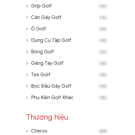
Quần Golf Nam
Quần Golf Nam
Grip Golf
6
Cán Gậy Golf
3
Ô Golf
14
Dụng Cụ Tập Golf
14
Bóng Golf
11
Găng Tay Golf
16
Tee Golf
35
Bọc Đầu Gậy Golf
43
Phụ Kiện Golf Khác
31
Thương hiệu
Chervo
1407