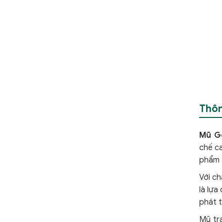
Thôn
Mũ Go
chế ca
phẩm 
Với ch
là lự
phát t
Mũ tr