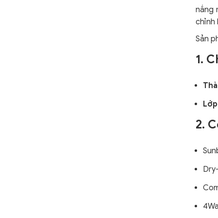
nắng m
chỉnh 
Sản ph
1. C
Thà
Lớp
2. 
Sun
Dry
Com
4Wa