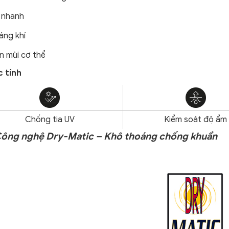
 nhanh
áng khí
n mùi cơ thể
 tính
Chống tia UV
Kiểm soát độ ẩm
 Công nghệ Dry-Matic – Khô thoáng chống khuẩn