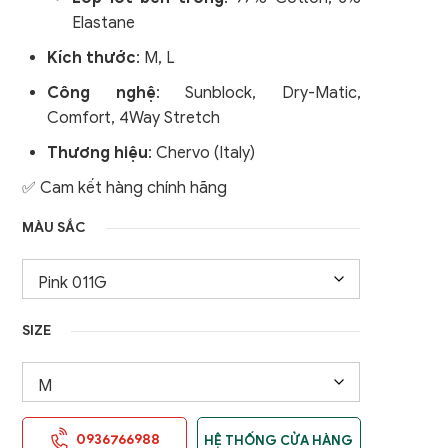
uần Golf Nam
Quần Golf Nam
Áo Gile / Áo Khoác Golf
Elastane
nữ
Áo Gile / Áo Khoác Golf
Kích thước
: M, L
Nam
Công nghệ
:
Sunblock, Dry-Matic,
Comfort, 4Way Stretch
Thương hiệu
: Chervo (Italy)
✅ Cam kết hàng chính hãng
MÀU SẮC
SIZE
0936766988
HỆ THỐNG CỬA HÀNG