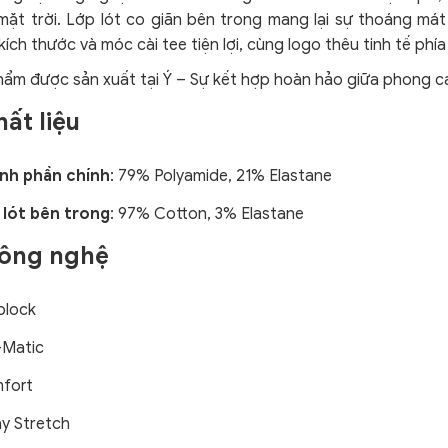
ặt trời. Lớp lót co giãn bên trong mang lại sự thoáng mát v
kích thước và móc cài tee tiện lợi, cùng logo thêu tinh tế phía
ẩm được sản xuất tại Ý – Sự kết hợp hoàn hảo giữa phong các
hất liệu
nh phần chính
: 79% Polyamide, 21% Elastane
 lót bên trong
: 97% Cotton, 3% Elastane
Công nghệ
block
-Matic
fort
y Stretch