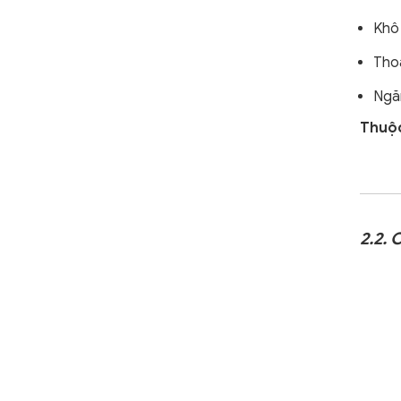
Khô
Tho
Ngă
Thuộc
2.2.