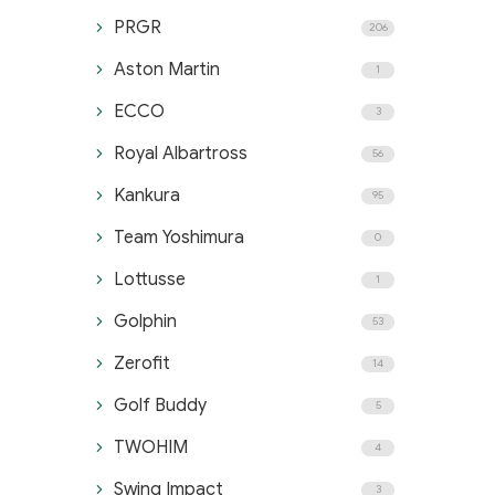
PRGR
206
Aston Martin
1
ECCO
3
Royal Albartross
56
Kankura
95
Team Yoshimura
0
Lottusse
1
Golphin
53
Zerofit
14
Golf Buddy
5
TWOHIM
4
Swing Impact
3