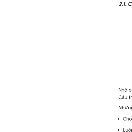
2.1.
Nhờ cô
Cấu tr
Những
Chố
Luô