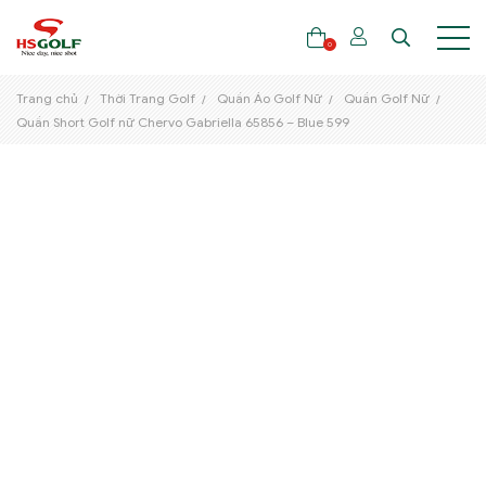
0
Trang chủ
Thời Trang Golf
Quần Áo Golf Nữ
Quần Golf Nữ
Quần Short Golf nữ Chervo Gabriella 65856 – Blue 599
THƯƠNG HIỆU
GẬY GOLF
THỜI TRANG GOLF
GIÀY GOLF
TÚI GOLF
PHỤ KIỆN GOLF
ĐẠI SỨ THƯƠNG HIỆU