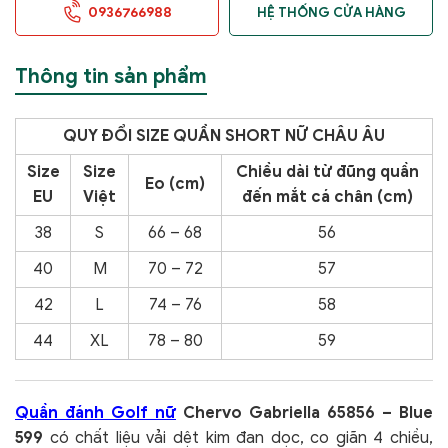
0936766988
HỆ THỐNG CỬA HÀNG
Thông tin sản phẩm
QUY
ĐỔI SIZE QUẦN SHORT NỮ CHÂU ÂU
Size
Size
Chiều dài từ đũng quần
Eo (cm)
EU
Việt
đến
mắt cá chân (cm)
38
S
66 – 68
56
40
M
70 – 72
57
42
L
74 – 76
58
44
XL
78 – 80
59
Quần đánh Golf nữ
Chervo Gabriella 65856 – Blue
599
có chất liệu vải dệt kim đan dọc, co giãn 4 chiều,