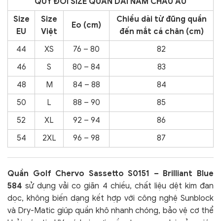
QUY ĐỔI SIZE QUẦN DÀI NAM CHÂU ÂU
Size
Size
Chiều dài từ đũng quần
Eo (cm)
EU
Việt
đến mắt cá chân (cm)
44
XS
76 – 80
82
46
S
80 – 84
83
48
M
84 – 88
84
50
L
88 – 90
85
52
XL
92 – 94
86
54
2XL
96 – 98
87
Quần Golf Chervo Sassetto S0151 – Brilliant Blue
584
sử dụng vải co giãn 4 chiều, chất liệu dệt kim đan
dọc, không biến dạng kết hợp với công nghệ Sunblock
và Dry-Matic giúp quần khô nhanh chóng, bảo vệ cơ thể