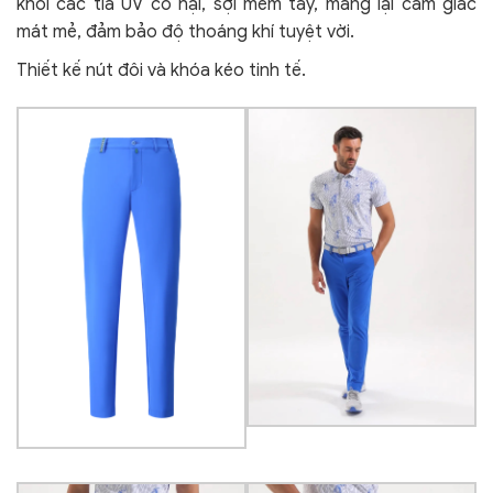
khỏi các tia UV có hại, sợi mềm tay, mang lại cảm giác
mát mẻ, đảm bảo độ thoáng khí tuyệt vời.
Thiết kế nút đôi và khóa kéo tinh tế.