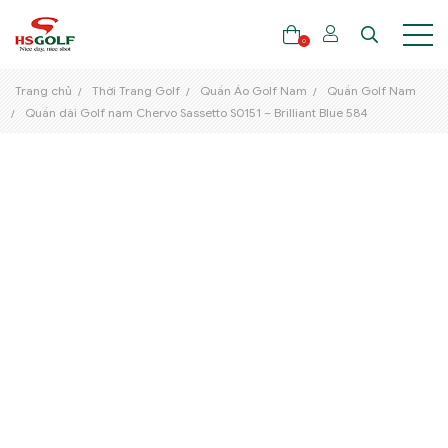
0
Trang chủ
Thời Trang Golf
Quần Áo Golf Nam
Quần Golf Nam
Quần dài Golf nam Chervo Sassetto S0151 – Brilliant Blue 584
THƯƠNG HIỆU
GẬY GOLF
THỜI TRANG GOLF
GIÀY GOLF
TÚI GOLF
PHỤ KIỆN GOLF
ĐẠI SỨ THƯƠNG HIỆU