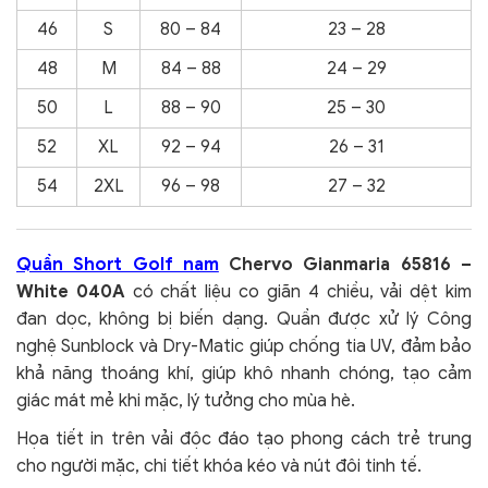
46
S
80 – 84
23 – 28
48
M
84 – 88
24 – 29
50
L
88 – 90
25 – 30
52
XL
92 – 94
26 – 31
54
2XL
96 – 98
27 – 32
Quần Short Golf nam
Chervo Gianmaria 65816 –
White 040A
có chất liệu co giãn 4 chiều, vải dệt kim
đan dọc, không bị biến dạng. Quần được xử lý Công
nghệ Sunblock và Dry-Matic giúp chống tia UV, đảm bảo
khả năng thoáng khí, giúp khô nhanh chóng, tạo cảm
giác mát mẻ khi mặc, lý tưởng cho mùa hè.
Họa tiết in trên vải độc đáo tạo phong cách trẻ trung
cho người mặc, chi tiết khóa kéo và nút đôi tinh tế.