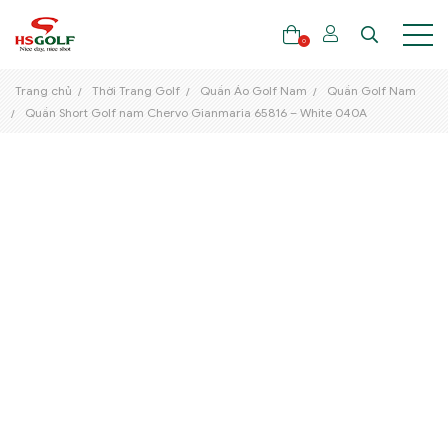
0
Trang chủ
Thời Trang Golf
Quần Áo Golf Nam
Quần Golf Nam
Quần Short Golf nam Chervo Gianmaria 65816 – White 040A
THƯƠNG HIỆU
GẬY GOLF
THỜI TRANG GOLF
GIÀY GOLF
TÚI GOLF
PHỤ KIỆN GOLF
ĐẠI SỨ THƯƠNG HIỆU