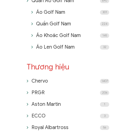
Quần Áo Golf Nam
690
Áo Golf Nam
301
Quần Golf Nam
224
Áo Khoác Golf Nam
145
Áo Len Golf Nam
32
Thương hiệu
Chervo
1407
PRGR
206
Aston Martin
1
ECCO
3
Royal Albartross
56