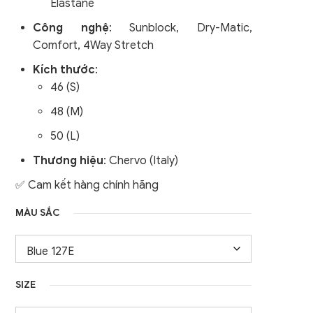
Elastane
nữ
Áo Gile / Áo Khoác Golf
Công nghệ
:
Sunblock, Dry-Matic,
Nam
Comfort, 4Way Stretch
Kích thước
:
46 (S)
48 (M)
50 (L)
Thương hiệu
: Chervo (Italy)
✅ Cam kết hàng chính hãng
MÀU SẮC
SIZE