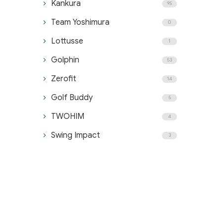
Kankura
95
Team Yoshimura
0
Lottusse
1
Golphin
53
Zerofit
14
Golf Buddy
5
TWOHIM
4
Swing Impact
3