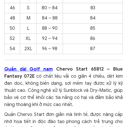
46
S
80 – 84
83
48
M
84 – 88
84
50
L
88 – 90
85
52
XL
92 – 94
86
54
2XL
96 – 98
87
Quần dài Golf nam
Chervo Start 65812 – Blue
Fantasy 072E
có chất liệu vải co giãn 4 chiều, dệt kim
đan dọc, không biến dạng, sợi mềm tay được xử lý kỹ
thuật cao. Công nghệ xử lý Sunblock và Dry-Matic, giúp
bảo vệ cơ thể khỏi các tia nắng có hại và đảm bảo khả
năng thoáng khí ở mức cao nhất.
Quần Chervo Start đơn giản mà tinh tế, được nâng cấp
nhờ họa tiết in độc đáo tạo phong cách trẻ trung cho