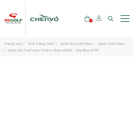
0
Trang chủ
Thời Trang Golf
Quần Áo Golf Nam
Quần Golf Nam
THƯƠNG HIỆU
Quần dài Golf nam Chervo Start 65812 – Sky Blue 072E
GẬY GOLF
THỜI TRANG GOLF
GIÀY GOLF
TÚI GOLF
PHỤ KIỆN GOLF
ĐẠI SỨ THƯƠNG HIỆU