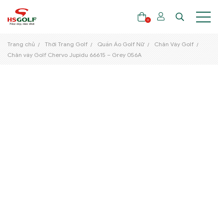
0
Trang chủ
Thời Trang Golf
Quần Áo Golf Nữ
Chân Váy Golf
Chân váy Golf Chervo Jupidu 66615 – Grey 056A
THƯƠNG HIỆU
GẬY GOLF
THỜI TRANG GOLF
GIÀY GOLF
TÚI GOLF
PHỤ KIỆN GOLF
ĐẠI SỨ THƯƠNG HIỆU