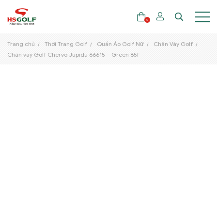
0
Trang chủ
Thời Trang Golf
Quần Áo Golf Nữ
Chân Váy Golf
Chân váy Golf Chervo Jupidu 66615 – Green 85F
THƯƠNG HIỆU
GẬY GOLF
THỜI TRANG GOLF
GIÀY GOLF
TÚI GOLF
PHỤ KIỆN GOLF
ĐẠI SỨ THƯƠNG HIỆU