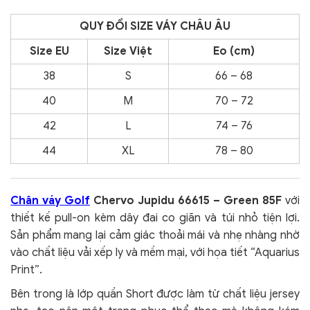
QUY
ĐỔI SIZE VÁY CHÂU ÂU
Size EU
Size Việt
Eo (cm)
38
S
66 – 68
40
M
70 – 72
42
L
74 – 76
44
XL
78 – 80
Chân váy Golf
Chervo Jupidu 66615 – Green 85F
với
thiết kế pull-on kèm dây đai co giãn và túi nhỏ tiện lợi.
Sản phẩm mang lại cảm giác thoải mái và nhẹ nhàng nhờ
vào chất liệu vải xếp ly và mềm mại, với họa tiết “Aquarius
Print”.
Bên trong là lớp quần Short được làm từ chất liệu jersey