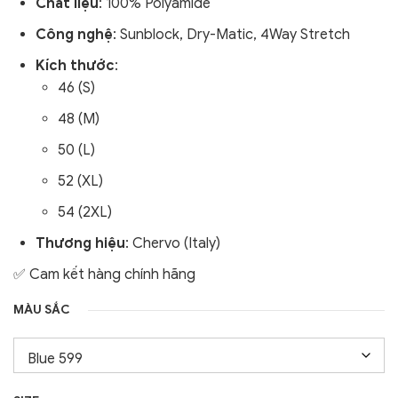
Chất liệu
:
100% Polyamide
Công nghệ
: Sunblock, Dry-Matic, 4Way Stretch
Kích thước
:
46 (S)
48 (M)
50 (L)
52 (XL)
54 (2XL)
Thương hiệu
: Chervo (Italy)
✅ Cam kết hàng chính hãng
MÀU SẮC