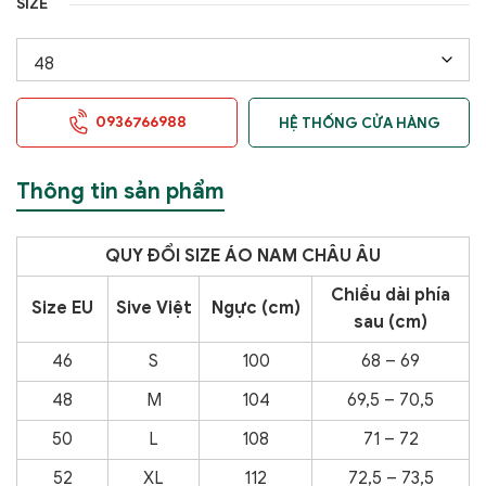
SIZE
0936766988
HỆ THỐNG CỬA HÀNG
Thông tin sản phẩm
QUY ĐỔI SIZE ÁO NAM CHÂU ÂU
Chiều dài phía
Size EU
Sive Việt
Ngực (cm)
sau (cm)
46
S
100
68 – 69
48
M
104
69,5 – 70,5
50
L
108
71 – 72
52
XL
112
72,5 – 73,5