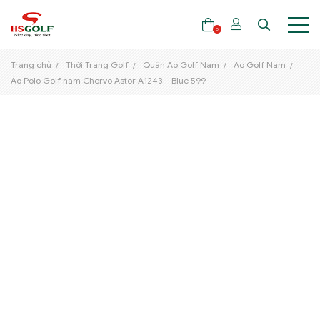
0
Trang chủ
Thời Trang Golf
Quần Áo Golf Nam
Áo Golf Nam
Áo Polo Golf nam Chervo Astor A1243 – Blue 599
THƯƠNG HIỆU
GẬY GOLF
THỜI TRANG GOLF
GIÀY GOLF
TÚI GOLF
PHỤ KIỆN GOLF
ĐẠI SỨ THƯƠNG HIỆU