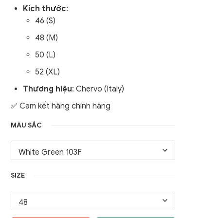
Kích thước
:
nữ
Áo Gile / Áo Khoác Golf
46 (S)
Nam
48 (M)
50 (L)
52 (XL)
Thương hiệu
: Chervo (Italy)
✅ Cam kết hàng chính hãng
MÀU SẮC
SIZE