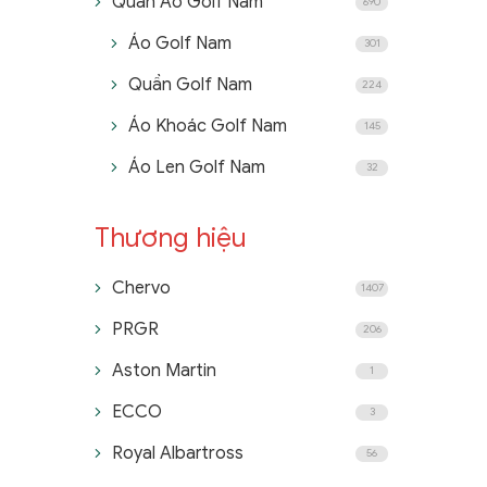
Quần Áo Golf Nam
690
Áo Golf Nam
301
Quần Golf Nam
224
Áo Khoác Golf Nam
145
Áo Len Golf Nam
32
Thương hiệu
Chervo
1407
PRGR
206
Aston Martin
1
ECCO
3
Royal Albartross
56