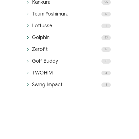
Kankura
95
Team Yoshimura
0
Lottusse
1
Golphin
53
Zerofit
14
Golf Buddy
5
TWOHIM
4
Swing Impact
3