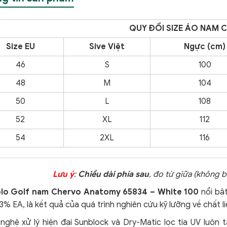
QUY ĐỔI SIZE ÁO NAM 
Size EU
Sive Việt
Ngực (cm)
46
S
100
48
M
104
50
L
108
52
XL
112
54
2XL
116
Lưu ý
:
Chiều dài phía sau
, đo từ giữa (không
lo Golf nam Chervo Anatomy 65834 – White 100
nổi bậ
3% EA, là kết quả của quá trình nghiên cứu kỹ lưỡng về chất li
nghệ xử lý hiện đại Sunblock và Dry-Matic lọc tia UV luô