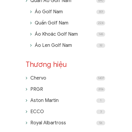
Quần Áo Golf Nam
690
Áo Golf Nam
301
Quần Golf Nam
224
Áo Khoác Golf Nam
145
Áo Len Golf Nam
32
Thương hiệu
Chervo
1407
PRGR
206
Aston Martin
1
ECCO
3
Royal Albartross
56