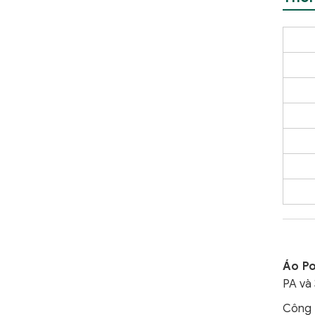
Áo Po
PA và 
Công 