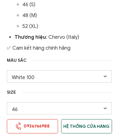
46 (S)
nữ
Áo Gile / Áo Khoác Golf
48 (M)
Nam
52 (XL)
Thương hiệu
: Chervo (Italy)
✅ Cam kết hàng chính hãng
MÀU SẮC
SIZE
0936766988
HỆ THỐNG CỬA HÀNG