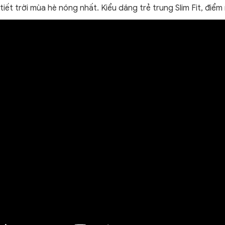
tiết trời mùa hè nóng nhất. Kiểu dáng trẻ trung Slim Fit, điể