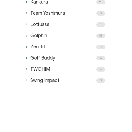
Kankura
95
Team Yoshimura
0
Lottusse
1
Golphin
53
Zerofit
14
Golf Buddy
5
TWOHIM
4
Swing Impact
3