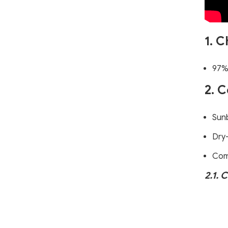
1. C
97%
2. 
Sun
Dry
Com
2.1.