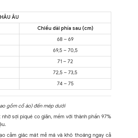
CHÂU ÂU
Chiều dài phía sau (cm)
68 – 69
69,5 – 70,5
71 – 72
72,5 – 73,5
74 – 75
 bao gồm cổ áo) đến mép dưới
t nhờ sợi piqué co giãn, mềm với thành phần 97%
ệu.
n tạo cảm giác mát mẻ má và khô thoáng ngay cả