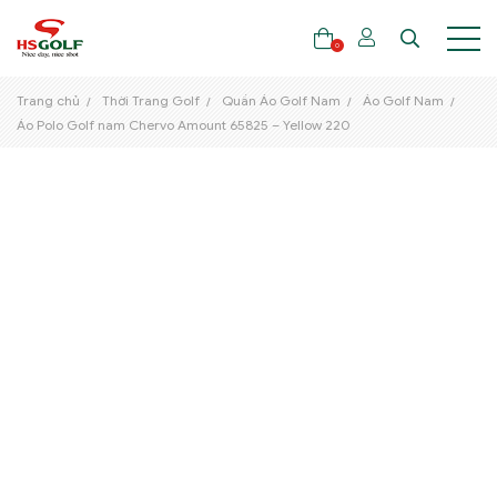
0
Trang chủ
Thời Trang Golf
Quần Áo Golf Nam
Áo Golf Nam
Áo Polo Golf nam Chervo Amount 65825 – Yellow 220
THƯƠNG HIỆU
GẬY GOLF
THỜI TRANG GOLF
GIÀY GOLF
TÚI GOLF
PHỤ KIỆN GOLF
ĐẠI SỨ THƯƠNG HIỆU