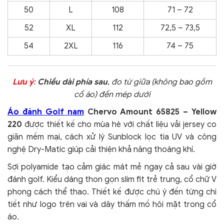
50
L
108
71 – 72
52
XL
112
72,5 – 73,5
54
2XL
116
74 – 75
Lưu ý
:
Chiều dài phía sau
, đo từ giữa (không bao gồm
cổ áo) đến mép dưới
Áo đánh Golf nam
Chervo Amount 65825 – Yellow
220
được thiết kế cho mùa hè với chất liệu vải jersey co
giãn mềm mại, cách xử lý Sunblock lọc tia UV và công
nghệ Dry-Matic giúp cải thiện khả năng thoáng khí.
Sợi polyamide tạo cảm giác mát mẻ ngay cả sau vài giờ
đánh golf. Kiểu dáng thon gọn slim fit trẻ trung, cổ chữ V
phong cách thể thao. Thiết kế được chú ý đến từng chi
tiết như logo trên vai và dây thấm mồ hôi mặt trong cổ
áo.