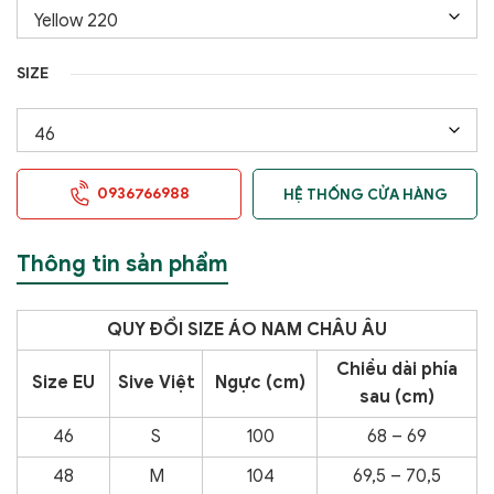
SIZE
0936766988
HỆ THỐNG CỬA HÀNG
Thông tin sản phẩm
QUY ĐỔI SIZE ÁO NAM CHÂU ÂU
Chiều dài phía
Size EU
Sive Việt
Ngực (cm)
sau (cm)
46
S
100
68 – 69
48
M
104
69,5 – 70,5