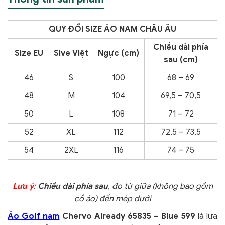
QUY ĐỔI SIZE ÁO NAM CHÂU ÂU
Chiều dài phía
Size EU
Sive Việt
Ngực (cm)
sau (cm)
46
S
100
68 – 69
48
M
104
69,5 – 70,5
50
L
108
71 – 72
52
XL
112
72,5 – 73,5
54
2XL
116
74 – 75
Lưu ý
:
Chiều dài phía sau
, đo từ giữa (không bao gồm
cổ áo) đến mép dưới
Áo Golf nam
Chervo Already 65835 – Blue 599
là lựa