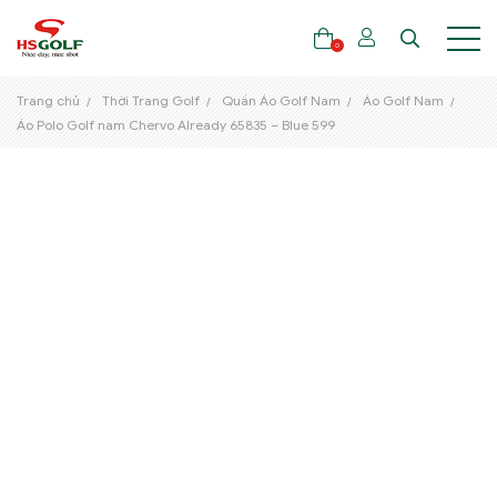
0
Trang chủ
Thời Trang Golf
Quần Áo Golf Nam
Áo Golf Nam
Áo Polo Golf nam Chervo Already 65835 – Blue 599
THƯƠNG HIỆU
GẬY GOLF
THỜI TRANG GOLF
GIÀY GOLF
TÚI GOLF
PHỤ KIỆN GOLF
ĐẠI SỨ THƯƠNG HIỆU