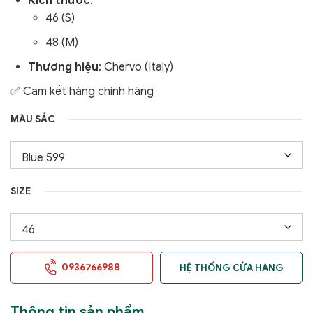
Kích thước
:
46 (S)
48 (M)
Thương hiệu
: Chervo (Italy)
✅ Cam kết hàng chính hãng
MÀU SẮC
SIZE
0936766988
HỆ THỐNG CỬA HÀNG
Thông tin sản phẩm