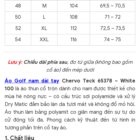
48
M
104
69,5 – 70,5
50
L
108
71 – 72
52
XL
112
72,5 – 73,5
54
XXL
116
74 – 75
Lưu ý
:
Chiều dài phía sau
, đo từ giữa (không bao gồm
cổ áo) đến mép dưới
Áo Golf nam dài tay
Chervo Teck 65378 – White
100
là áo thun cổ tròn dành cho nam được thiết kế cho
mùa hè nóng nực – có cấu trúc sợi polyamide và xử lý
Dry Matic đảm bảo làn da tươi mát và không đổ mồ hôi.
Áo thun làm bằng polyamit co giãn mang đến sự tự do
cử động tối đa. Phong cách kỹ thuật đến từ hình in
tương phản trên cổ tay áo.
1. Chất liệu