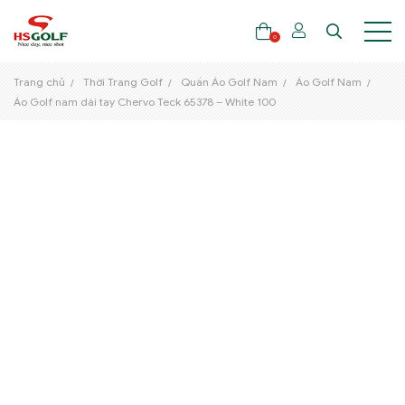
0
Trang chủ
Thời Trang Golf
Quần Áo Golf Nam
Áo Golf Nam
Áo Golf nam dài tay Chervo Teck 65378 – White 100
THƯƠNG HIỆU
GẬY GOLF
THỜI TRANG GOLF
GIÀY GOLF
TÚI GOLF
PHỤ KIỆN GOLF
ĐẠI SỨ THƯƠNG HIỆU