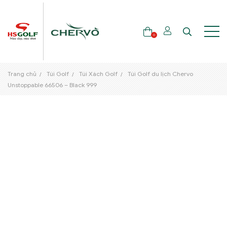
0
Trang chủ
Túi Golf
Túi Xách Golf
Túi Golf du lịch Chervo
THƯƠNG HIỆU
Unstoppable 66506 – Black 999
GẬY GOLF
THỜI TRANG GOLF
GIÀY GOLF
TÚI GOLF
PHỤ KIỆN GOLF
ĐẠI SỨ THƯƠNG HIỆU