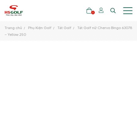
0
Trang chủ
Phụ Kiện Golf
Tất Golf
Tất Golf nữ Chervo Bingo 63078
– Yellow 250
THƯƠNG HIỆU
GẬY GOLF
THỜI TRANG GOLF
GIÀY GOLF
TÚI GOLF
PHỤ KIỆN GOLF
ĐẠI SỨ THƯƠNG HIỆU