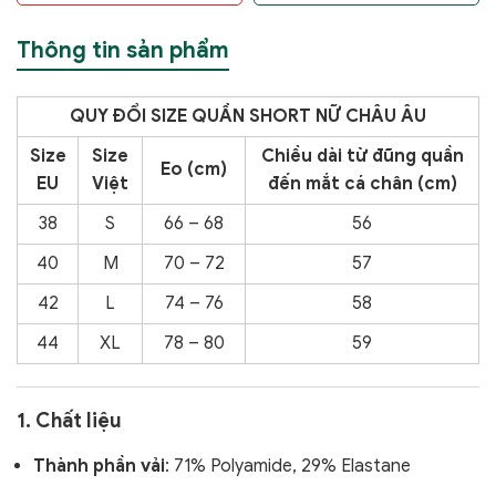
Thông tin sản phẩm
QUY
ĐỔI SIZE QUẦN SHORT NỮ CHÂU ÂU
Size
Size
Chiều dài từ đũng quần
Eo (cm)
EU
Việt
đến
mắt cá chân (cm)
38
S
66 – 68
56
40
M
70 – 72
57
42
L
74 – 76
58
44
XL
78 – 80
59
1. Chất liệu
Thành phần vải
: 71% Polyamide, 29% Elastane