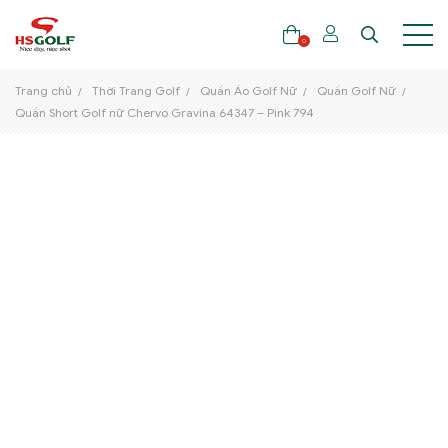
0
Trang chủ
Thời Trang Golf
Quần Áo Golf Nữ
Quần Golf Nữ
Quần Short Golf nữ Chervo Gravina 64347 – Pink 794
THƯƠNG HIỆU
GẬY GOLF
THỜI TRANG GOLF
GIÀY GOLF
TÚI GOLF
PHỤ KIỆN GOLF
ĐẠI SỨ THƯƠNG HIỆU