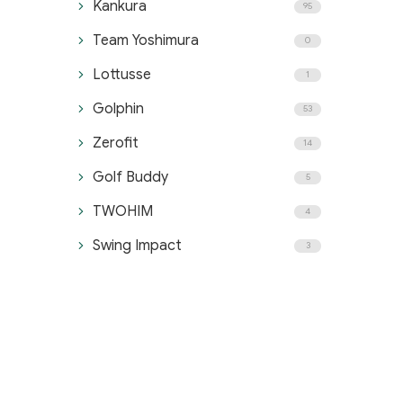
Kankura
95
Team Yoshimura
0
Lottusse
1
Golphin
53
Zerofit
14
Golf Buddy
5
TWOHIM
4
Swing Impact
3