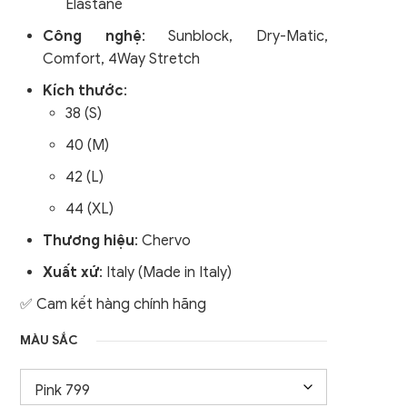
Elastane
nữ
Áo Gile / Áo Khoác Golf
Công nghệ
:
Sunblock, Dry-Matic,
Nam
Comfort, 4Way Stretch
Kích thước
:
38 (S)
40 (M)
42 (L)
44 (XL)
Thương hiệu
: Chervo
Xuất xứ
: Italy (Made in Italy)
✅ Cam kết hàng chính hãng
MÀU SẮC