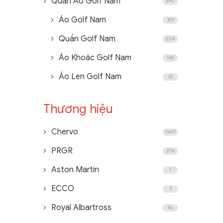
Quần Áo Golf Nam
690
Áo Golf Nam
301
Quần Golf Nam
224
Áo Khoác Golf Nam
145
Áo Len Golf Nam
32
Thương hiệu
Chervo
1407
PRGR
206
Aston Martin
1
ECCO
3
Royal Albartross
56