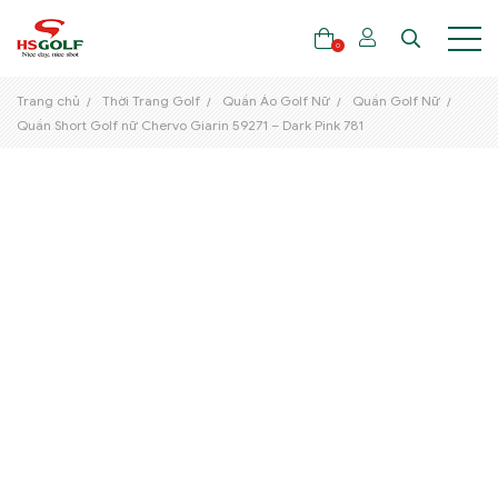
0
Trang chủ
Thời Trang Golf
Quần Áo Golf Nữ
Quần Golf Nữ
Quần Short Golf nữ Chervo Giarin 59271 – Dark Pink 781
THƯƠNG HIỆU
GẬY GOLF
THỜI TRANG GOLF
GIÀY GOLF
TÚI GOLF
PHỤ KIỆN GOLF
ĐẠI SỨ THƯƠNG HIỆU