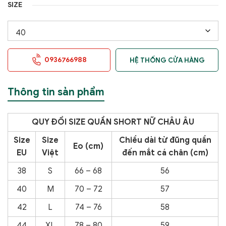
SIZE
0936766988
HỆ THỐNG CỬA HÀNG
Thông tin sản phẩm
QUY
ĐỔI SIZE QUẦN SHORT NỮ CHÂU ÂU
Size
Size
Chiều dài từ đũng quần
Eo (cm)
EU
Việt
đến
mắt cá chân (cm)
38
S
66 – 68
56
40
M
70 – 72
57
42
L
74 – 76
58
44
XL
78 – 80
59