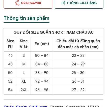
0936766988
HỆ THỐNG CỬA HÀNG
Thông tin sản phẩm
QUY ĐỔI SIZE QUẦN SHORT NAM CHÂU ÂU
Size
Size
Chiều dài từ đũng quần
Eo (cm)
EU
Việt
đến mắt cá chân (cm)
46
S
80 – 84
23 – 28
48
M
84 – 88
24 – 29
50
L
88 – 90
25 – 30
52
XL
92 – 94
26 – 31
54
2XL
96 – 98
27 – 32