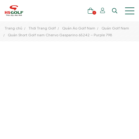
0
Trang chủ
Thời Trang Golf
Quần Áo Golf Nam
Quần Golf Nam
Quần Short Golf nam Chervo Gasparino 65242 – Purple 798
THƯƠNG HIỆU
GẬY GOLF
THỜI TRANG GOLF
GIÀY GOLF
TÚI GOLF
PHỤ KIỆN GOLF
ĐẠI SỨ THƯƠNG HIỆU