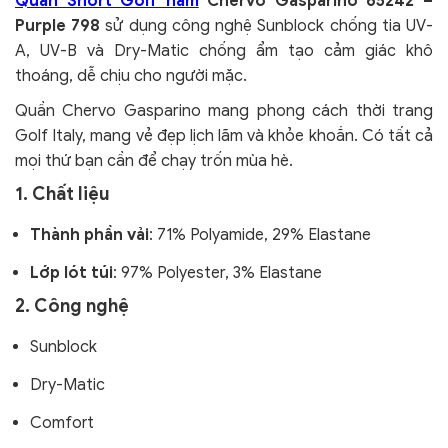
Quần Short Golf nam
Chervo Gasparino 65242 –
Purple 798
sử dụng công nghệ Sunblock chống tia UV-
A, UV-B và Dry-Matic chống ẩm tạo cảm giác khô
thoáng, dễ chịu cho người mặc.
Quần Chervo Gasparino mang phong cách thời trang
Golf Italy, mang vẻ đẹp lịch lãm và khỏe khoắn. Có tất cả
mọi thứ bạn cần để chạy trốn mùa hè.
1. Chất liệu
Thành phần vải
: 71% Polyamide, 29% Elastane
Lớp lót túi
: 97% Polyester, 3% Elastane
2. Công nghệ
Sunblock
Dry-Matic
Comfort