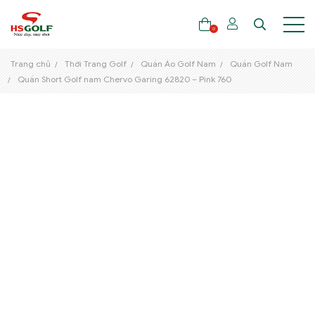
0
Trang chủ
Thời Trang Golf
Quần Áo Golf Nam
Quần Golf Nam
Quần Short Golf nam Chervo Garing 62820 – Pink 760
THƯƠNG HIỆU
GẬY GOLF
THỜI TRANG GOLF
GIÀY GOLF
TÚI GOLF
PHỤ KIỆN GOLF
ĐẠI SỨ THƯƠNG HIỆU