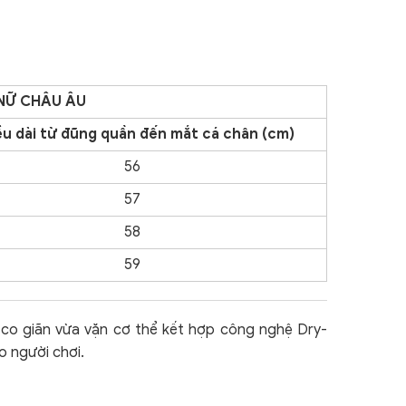
NỮ CHÂU ÂU
u dài từ đũng quần
đến
mắt cá chân (cm)
56
57
58
59
ải co giãn vừa vặn cơ thể kết hợp công nghệ Dry-
o người chơi.