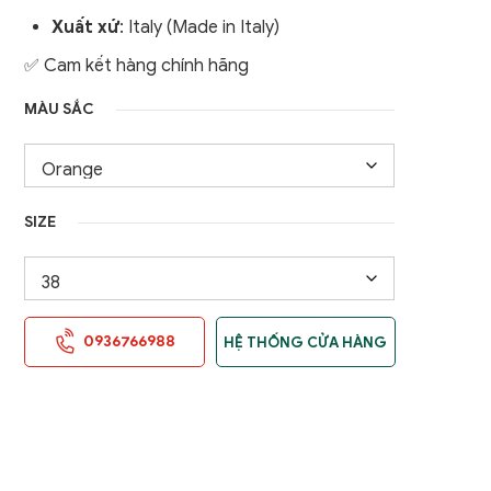
nữ
Xuất xứ
: Italy (Made in Italy)
Áo Gile / Áo Khoác Golf
Nam
✅ Cam kết hàng chính hãng
MÀU SẮC
SIZE
0936766988
HỆ THỐNG CỬA HÀNG