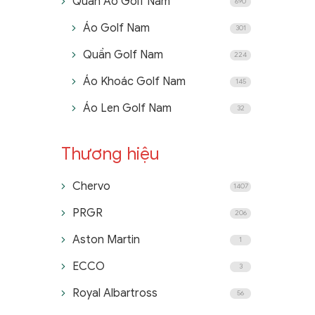
Quần Áo Golf Nam
690
Áo Golf Nam
301
Quần Golf Nam
224
Áo Khoác Golf Nam
145
Áo Len Golf Nam
32
Thương hiệu
Chervo
1407
PRGR
206
Aston Martin
1
ECCO
3
Royal Albartross
56