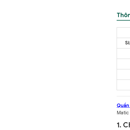
Thôn
Si
Quần 
Matic 
1. C