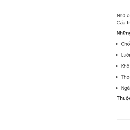
Nhờ cô
Cấu tr
Những
Chố
Luô
Khô
Tho
Ngă
Thuộc