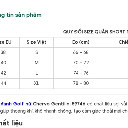
g tin sản phẩm
QUY
ĐỔI SIZE QUẦN SHORT 
ze EU
Size Việt
Eo (cm)
Chiề
38
S
66 – 68
40
M
70 – 72
42
L
74 – 76
44
XL
78 – 80
đánh Golf nữ
Chervo Gentilini 59746
có chất liệu sợi v
giúp thoáng khí, khô nhanh chóng, tạo cảm giác thoải mái ch
hất liệu