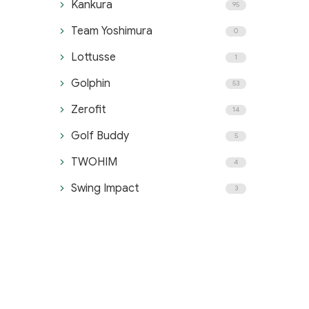
Kankura
95
Team Yoshimura
0
Lottusse
1
Golphin
53
Zerofit
14
Golf Buddy
5
TWOHIM
4
Swing Impact
3