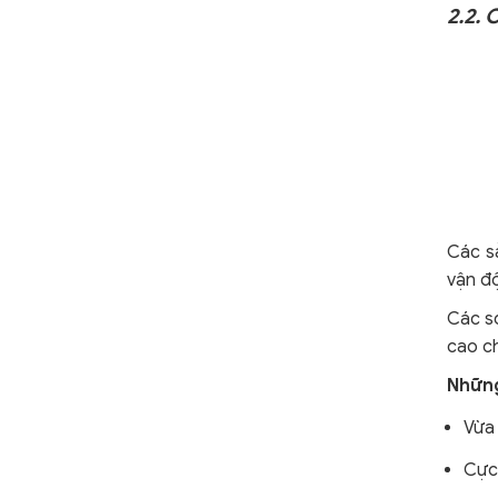
2.2.
Các s
vận đ
Các sợ
cao c
Những
Vừa 
Cực 