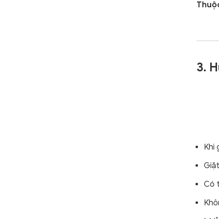
Thuộc
3. 
Khi 
Giặt
Có 
Khô