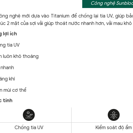
Công nghệ Sunblo
ng nghệ mới dựa vào Titanium để chống lại tia UV, giúp bảo
úc 2 mặt của sợi vải giúp thoát nước nhanh hơn, vải mau khô 
 lợi ích
ng tia UV
n luôn khô thoáng
 nhanh
áng khí
n mùi cơ thể
 tính
Chống tia UV
Kiểm soát độ ẩm