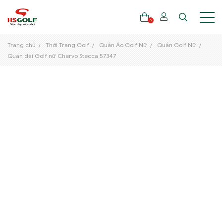
0
Trang chủ
Thời Trang Golf
Quần Áo Golf Nữ
Quần Golf Nữ
Quần dài Golf nữ Chervo Stecca 57347
THƯƠNG HIỆU
GẬY GOLF
THỜI TRANG GOLF
GIÀY GOLF
TÚI GOLF
PHỤ KIỆN GOLF
ĐẠI SỨ THƯƠNG HIỆU