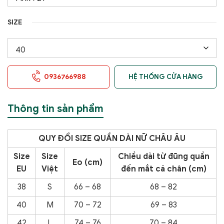
SIZE
0936766988
HỆ THỐNG CỬA HÀNG
Thông tin sản phẩm
QUY
ĐỔI SIZE QUẦN DÀI NỮ CHÂU ÂU
Size
Size
Chiều dài từ đũng quần
Eo (cm)
EU
Việt
đến
mắt cá chân (cm)
38
S
66 – 68
68 – 82
40
M
70 – 72
69 – 83
42
L
74 – 76
70 – 84