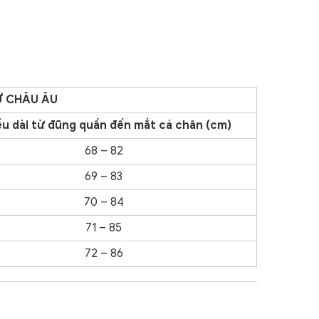
Ữ CHÂU ÂU
u dài từ đũng quần
đến
mắt cá chân (cm)
68 – 82
69 – 83
70 – 84
71 – 85
72 – 86