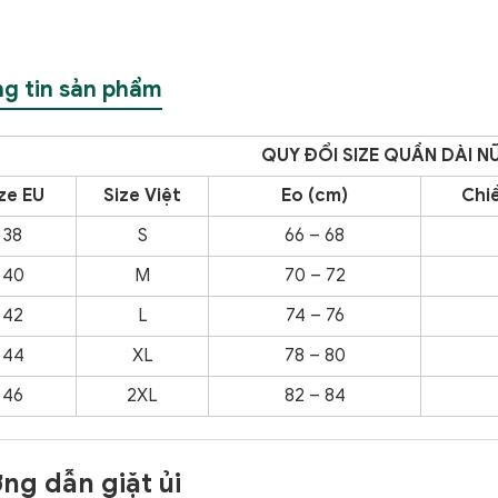
g tin sản phẩm
QUY
ĐỔI SIZE QUẦN DÀI N
ze EU
Size Việt
Eo (cm)
Chiề
38
S
66 – 68
40
M
70 – 72
42
L
74 – 76
44
XL
78 – 80
46
2XL
82 – 84
ng dẫn giặt ủi