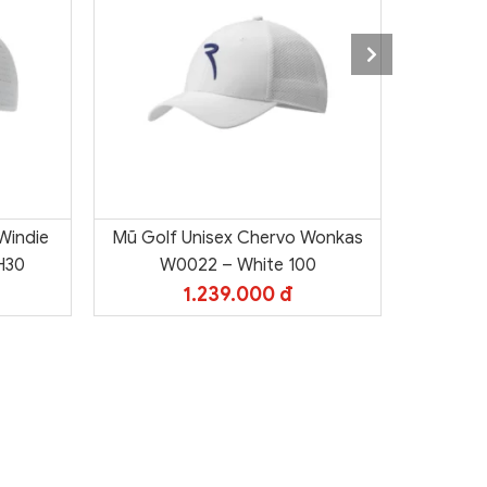
Windie
Mũ Golf Unisex Chervo Wonkas
Mũ Golf
H30
W0022 – White 100
W
1.239.000 đ