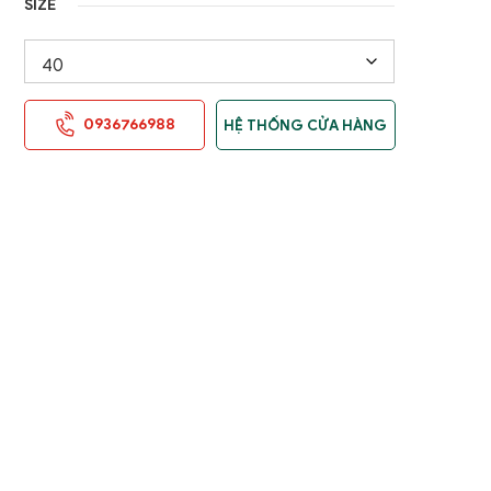
SIZE
nữ
Áo Gile / Áo Khoác Golf
Nam
0936766988
HỆ THỐNG CỬA HÀNG