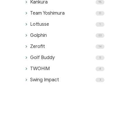
Kankura
95
Team Yoshimura
0
Lottusse
1
Golphin
53
Zerofit
14
Golf Buddy
5
TWOHIM
4
Swing Impact
3