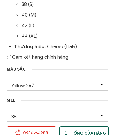
38 (S)
nữ
Áo Gile / Áo Khoác Golf
40 (M)
Nam
42 (L)
44 (XL)
Thương hiệu
: Chervo (Italy)
✅ Cam kết hàng chính hãng
MÀU SẮC
SIZE
0936766988
HỆ THỐNG CỬA HÀNG