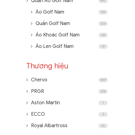
Quần Áo Golf Nam
690
Áo Golf Nam
301
Quần Golf Nam
224
Áo Khoác Golf Nam
145
Áo Len Golf Nam
32
Thương hiệu
Chervo
1407
PRGR
206
Aston Martin
1
ECCO
3
Royal Albartross
56