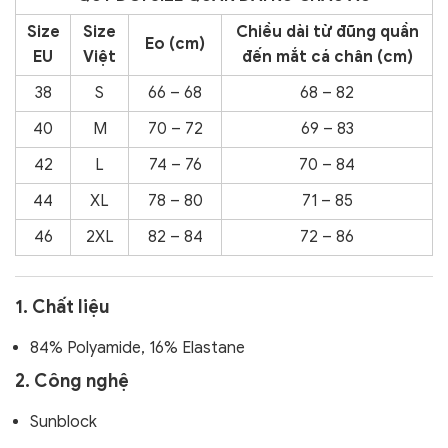
Size
Size
Chiều dài từ đũng quần
Eo (cm)
EU
Việt
đến
mắt cá chân (cm)
38
S
66 – 68
68 – 82
40
M
70 – 72
69 – 83
42
L
74 – 76
70 – 84
44
XL
78 – 80
71 – 85
46
2XL
82 – 84
72 – 86
1. Chất liệu
84% Polyamide, 16% Elastane
2. Công nghệ
Sunblock