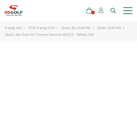
0
Trang chủ
Thời Trang Golf
Quần Áo Golf Nữ
Quần Golf Nữ
Quần dài Golf nữ Chervo Sammy 65423 – White 100
THƯƠNG HIỆU
GẬY GOLF
THỜI TRANG GOLF
GIÀY GOLF
TÚI GOLF
PHỤ KIỆN GOLF
ĐẠI SỨ THƯƠNG HIỆU