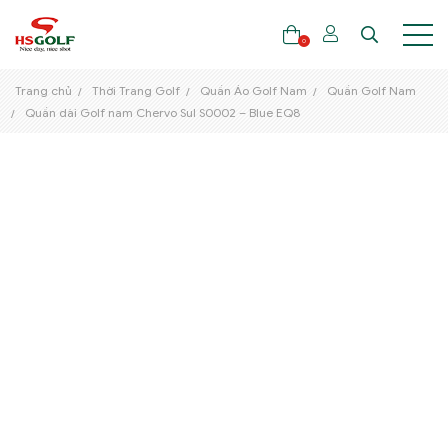
0
Trang chủ
Thời Trang Golf
Quần Áo Golf Nam
Quần Golf Nam
Quần dài Golf nam Chervo Sul S0002 – Blue EQ8
THƯƠNG HIỆU
GẬY GOLF
THỜI TRANG GOLF
GIÀY GOLF
TÚI GOLF
PHỤ KIỆN GOLF
ĐẠI SỨ THƯƠNG HIỆU