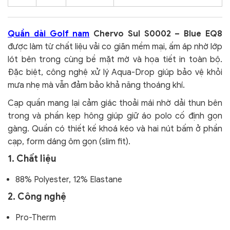
Quần dài Golf nam
Chervo Sul S0002 – Blue EQ8
được làm từ chất liệu vải co giãn mềm mại, ấm áp nhờ lớp
lót bên trong cùng bề mặt mờ và họa tiết in toàn bộ.
Đặc biệt, công nghệ xử lý Aqua-Drop giúp bảo vệ khỏi
mưa nhẹ mà vẫn đảm bảo khả năng thoáng khí.
Cạp quần mang lại cảm giác thoải mái nhờ dải thun bên
trong và phần kẹp hông giúp giữ áo polo cố định gọn
gàng.
Quần có thiết kế khoá kéo và hai nút bấm ở phần
cạp, form dáng ôm gọn (slim fit).
1. Chất liệu
88% Polyester, 12% Elastane
2. Công nghệ
Pro-Therm