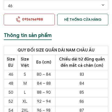
0936766988
HỆ THỐNG CỬA HÀNG
Thông tin sản phẩm
QUY ĐỔI SIZE QUẦN DÀI NAM CHÂU ÂU
Size
Size
Chiều dài từ đũng quần
Eo (cm)
EU
Việt
đến mắt cá chân (cm)
46
S
80 – 84
83
48
M
84 – 88
84
50
L
88 – 90
85
52
XL
92 – 94
86
54
2XL
96 – 98
87