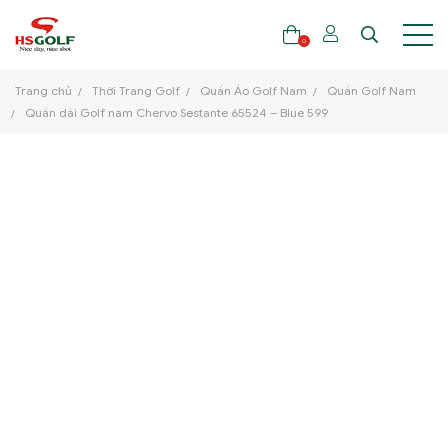
0
Trang chủ
Thời Trang Golf
Quần Áo Golf Nam
Quần Golf Nam
Quần dài Golf nam Chervo Sestante 65524 – Blue 599
THƯƠNG HIỆU
GẬY GOLF
THỜI TRANG GOLF
GIÀY GOLF
TÚI GOLF
PHỤ KIỆN GOLF
ĐẠI SỨ THƯƠNG HIỆU