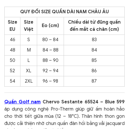
QUY ĐỔI SIZE QUẦN DÀI NAM CHÂU ÂU
Size
Size
Chiều dài từ đũng quần
Eo (cm)
EU
Việt
đến mắt cá chân (cm)
46
S
80 – 84
83
48
M
84 – 88
84
50
L
88 – 90
85
52
XL
92 – 94
86
54
2XL
96 – 98
87
Quần Golf nam
Chervo Sestante 65524 – Blue 599
áp dụng công nghệ Pro-Therm giúp giữ ấm hoàn hảo
cho thời tiết giữa mùa (12 – 18°C). Thân hình thon gọn
được cải thiện nhờ chun quần đàn hồi bằng vải jacquard