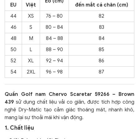
Eo (cm)
EU
Việt
đến mắt cá chân (cm)
44
XS
76 – 80
82
46
S
80 – 84
83
48
M
84 – 88
84
50
L
88 – 90
85
52
XL
92 – 94
86
54
2XL
96 – 98
87
Quần Golf nam Chervo Scaretar 59266 – Brown
439
sử dụng chất liệu vải co giãn,
được tích hợp công
nghệ Dry-Matic tạo cảm giác thoáng mát, nhanh khô,
mang lại sự thoải mái khi vận động.
1. Chất liệu