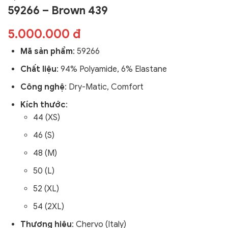
59266 – Brown 439
5.000.000 đ
Mã sản phẩm
:
59266
Chất liệu
: 94% Polyamide, 6% Elastane
Công nghệ
:
Dry-Matic,
Comfort
Kích thước
:
44 (XS)
46 (S)
48 (M)
50 (L)
52 (XL)
54 (2XL)
Thương hiệu
: Chervo (Italy)