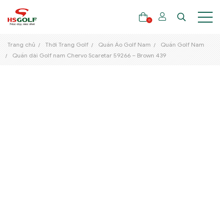
0
Trang chủ
Thời Trang Golf
Quần Áo Golf Nam
Quần Golf Nam
Quần dài Golf nam Chervo Scaretar 59266 – Brown 439
THƯƠNG HIỆU
GẬY GOLF
THỜI TRANG GOLF
GIÀY GOLF
TÚI GOLF
PHỤ KIỆN GOLF
ĐẠI SỨ THƯƠNG HIỆU