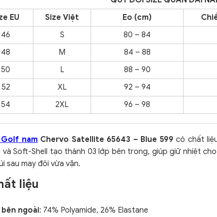
QUY ĐỔI SIZE QUẦN DÀI N
ze EU
Size Việt
Eo (cm)
Chiề
46
S
80 – 84
48
M
84 – 88
50
L
88 – 90
52
XL
92 – 94
54
2XL
96 – 98
 Golf nam
Chervo Satellite 65643 – Blue 599
có chất liệ
 và
Soft-Shell tạo thành 03 lớp bên trong, giúp giữ nhiệt cho
úi sau may đôi vừa vặn.
hất liệu
 bên ngoài
: 74% Polyamide, 26% Elastane