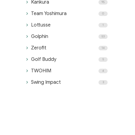
Kankura
95
Team Yoshimura
0
Lottusse
1
Golphin
53
Zerofit
14
Golf Buddy
5
TWOHIM
4
Swing Impact
3