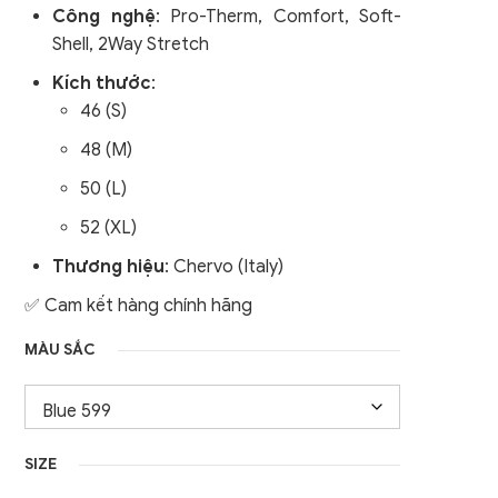
Công nghệ
:
Pro-Therm, Comfort, Soft-
nữ
Áo Gile / Áo Khoác Golf
Shell, 2Way Stretch
Nam
Kích thước
:
46 (S)
48 (M)
50 (L)
52 (XL)
Thương hiệu
: Chervo (Italy)
✅ Cam kết hàng chính hãng
MÀU SẮC
SIZE