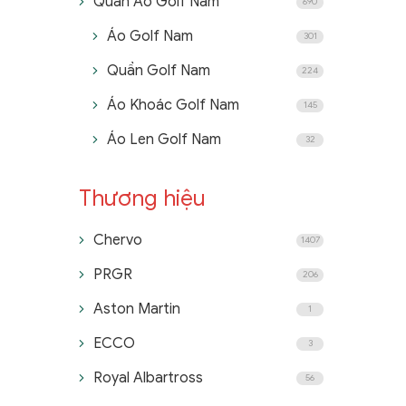
Quần Áo Golf Nam
690
Áo Golf Nam
301
Quần Golf Nam
224
Áo Khoác Golf Nam
145
Áo Len Golf Nam
32
Thương hiệu
Chervo
1407
PRGR
206
Aston Martin
1
ECCO
3
Royal Albartross
56