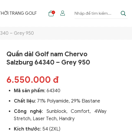
THỜI TRANG GOLF
0
4340 – Grey 950
hời Trang Golf Nam
hời Trang Golf Nữ
Thời Trang Golf Nam
Thời Trang Golf Nữ Thu
editerraneo 2025
editerraneo 2025
Thu Đông 2024
Đông 2024
Quần dài Golf nam Chervo
Salzburg 64340 – Grey 950
o Golf Nam
hân Váy Golf
Áo Golf Nam
Áo Golf Nữ
o Gile / Áo Khoác Golf
Quần Golf Nam
Áo Gile / Áo Khoác Golf
6.550.000 đ
Nam
Nữ
Áo Gile / Áo Khoác Golf
uần Golf Nam
hời Trang Golf Nữ
Nam
Thời Trang Golf Nữ Thu
Mã sản phẩm
:
64340
editerraneo 2023
Đông 2022
Áo Len Golf Nam
Chất liệu
: 71% Polyamide, 29% Elastane
o Golf Nữ
Áo Golf Nữ
hời Trang Golf Nam
Thời Trang Golf Nam
Công nghệ
:
Sunblock, Comfort, 4Way
editerraneo 2023
uần Golf Nữ
Thu Đông 2022
Chân Váy Golf
Stretch, Laser Tech, Handry
o Golf Nam
hân Váy Golf
Áo Golf Nam
Quần Golf Nữ
Kích thước
: 54 (2XL)
uần Golf Nam
Quần Golf Nam
Áo Gile / Áo Khoác Golf