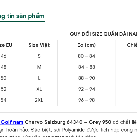
g tin sản phẩm
QUY ĐỔI SIZE QUẦN DÀI N
ze EU
Size Việt
Eo (cm)
Chiề
46
S
80 – 84
48
M
84 – 88
50
L
88 – 90
52
XL
92 – 94
54
2XL
96 – 98
 Golf nam
Chervo Salzburg 64340 – Grey 950
có chất liệ
ạn hoàn hảo. Đặc biệt, sợi Polyamide được tích hợp công 