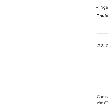
Ngă
Thuộc
2.2.
Các s
vận đ