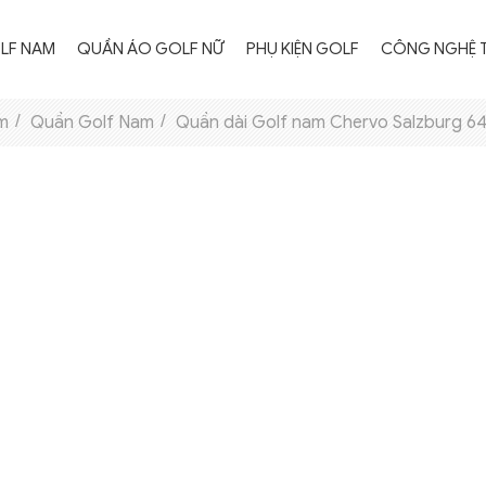
LF NAM
QUẦN ÁO GOLF NỮ
PHỤ KIỆN GOLF
CÔNG NGHỆ 
m
Quần Golf Nam
Quần dài Golf nam Chervo Salzburg 6
Thời Trang Golf Nam
Thời Trang Golf Nữ Thu
Ống tay Golf chống nắng
Thời Trang Golf Nam
Thời Trang Golf Nữ
T
T
Thu Đông 2025
Đông 2025
Xuân Hè 2025
Xuân Hè 2025
M
M
Các loại phụ kiện Golf khác
Áo Golf Nam
Áo Gile / Áo Khoác Golf
Áo Golf Nam
Áo Golf Nữ
Á
C
Mũ Golf
Nữ
Quần Golf Nam
Quần Golf Nam
Chây Váy Golf
Á
Thắt Lưng Golf
Áo Gile / Áo Khoác Golf
Áo Len Golf Nam
Tất Golf
Nam
Thời Trang Golf Nữ Thu
Thời Trang Golf Nữ
Q
T
Túi Golf
Đông 2023
Xuân Hè 2023
M
Áo Golf Nữ
Áo Golf Nữ
Á
Thời Trang Golf Nam
Thời Trang Golf Nam
T
Thu Đông 2023
Chân Váy Golf
Xuân Hè 2023
Quần Golf Nữ
M
Q
Áo Golf Nam
Áo Gile / Áo Khoác Golf
Áo Golf Nam
Chân Váy Golf
Á
C
Nữ
Quần Golf Nam
Quần Golf Nam
Q