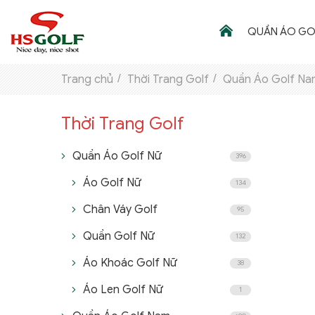
QUẦN ÁO GO
Trang chủ
Thời Trang Golf
Quần Áo Golf Na
Thời Trang Golf Nam
Thời Trang Golf Nữ
Thời Trang Golf Nam
Thời Trang Golf Nữ
Thời Trang Golf
Xuân Hè 2026
Xuân Hè 2026
Mediterraneo 2026
Mediterraneo 2026
THƯƠNG HIỆU
Áo Golf Nam
Áo Golf Nam
GẬY GOLF
Quần Áo Golf Nữ
396
Quần Golf Nam
Quần Golf Nam
Áo Golf Nữ
134
THỜI TRANG GOLF
Thời Trang Golf Nữ
Thời Trang Golf Nữ
Chân Váy Golf
95
GIÀY GOLF
Xuân Hè 2024
Mediterraneo 2024
Quần Golf Nữ
132
TÚI GOLF
Áo Golf Nữ
Áo Golf Nữ
Thời Trang Golf Nam
Thời Trang Golf Nam
Áo Khoác Golf Nữ
38
Xuân Hè 2024
Quần Golf Nữ
Mediterraneo 2024
Chân Váy Golf
PHỤ KIỆN GOLF
Áo Len Golf Nữ
Áo Golf Nam
Chân Váy Golf
Áo Golf Nam
1
ĐẠI SỨ THƯƠNG HIỆU
Quần Golf Nam
Quần Golf Nam