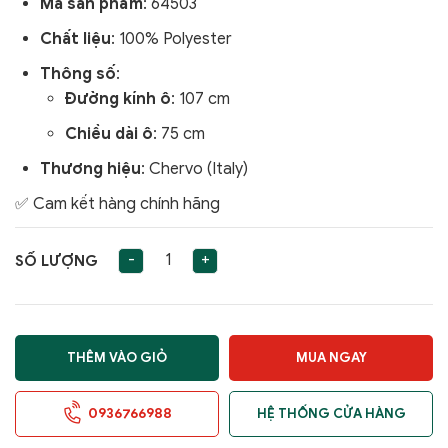
Mã sản phẩm
: 64503
Chất liệu
: 100% Polyester
Thông số
:
Đường kính ô
: 107 cm
Chiều dài ô
: 75 cm
Thương hiệu
: Chervo (Italy)
✅ Cam kết hàng chính hãng
-
+
SỐ LƯỢNG
THÊM VÀO GIỎ
MUA NGAY
0936766988
HỆ THỐNG CỬA HÀNG