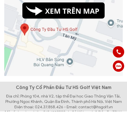
Công Ty Cổ Phần Đầu Tư HS Golf Việt Nam
Địa chỉ: Phòng 104, nhà V2, tập thể Đại học Giao Thông Vận Tải,
Phường Ngọc Khánh, Quận Ba Đình, Thành phố Hà Nội, Việt Nam
Điện thoại: 024.37.858.426 - Email: contact@hsgolf.vn
Mã số doanh nghiệp: 0104559392 do Sở Kế hoạch & Đầu Tư TP Hà
Nội cấp lần đầu ngày 31/03/2010
Bản quyền thuộc về Công Ty Cổ Phần Đầu Tư HS GOLF Việt Nam.