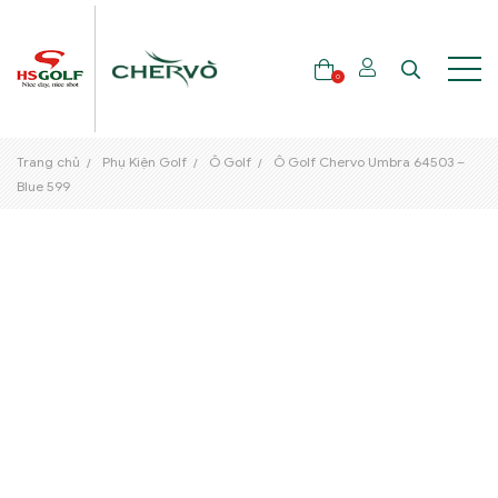
0
Trang chủ
Phụ Kiện Golf
Ô Golf
Ô Golf Chervo Umbra 64503 –
THƯƠNG HIỆU
Blue 599
GẬY GOLF
THỜI TRANG GOLF
GIÀY GOLF
TÚI GOLF
PHỤ KIỆN GOLF
ĐẠI SỨ THƯƠNG HIỆU